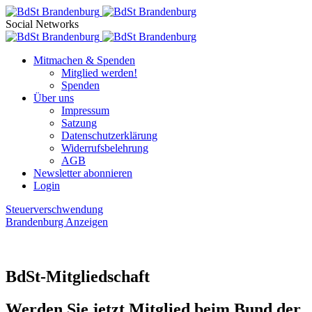
Social Networks
Mitmachen & Spenden
Mitglied werden!
Spenden
Über uns
Impressum
Satzung
Datenschutzerklärung
Widerrufsbelehrung
AGB
Newsletter abonnieren
Login
Steuerverschwendung
Brandenburg Anzeigen
BdSt-Mitgliedschaft
Werden Sie jetzt Mitglied beim Bund der